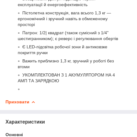
експлуатації й енергоефективність
Пістолетна конструкція, вага всього 1,3 кг —
ергономічний і зручний навіть в обмеженому
просторі
Патрон: 1/2| квадрат (також сумісний з 1/4"
шестигранником); є реверс і регулювання обертів
Є LED-підсвітка робочої зони й антиковзке
покриття ручки
Важить приблизно 1,3 кг, зручний у роботі без
втоми
УКОМПЛЕКТОВАН З 1 АКУМУЛЯТОРОМ НА 4
АМП ТА ЗАРЯДКОЮ
Приховати
Характеристики
Основні