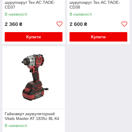
шурупокрут Tex.AC TAOE-
шурупокрут Tex.AC TAOE-
CD37
CD38
В наявності
В наявності
2 360
2 600
₴
₴
Купити
Купити
Гайковерт акумуляторний
Vitals Master AT 1835с BL Kit
В наявності