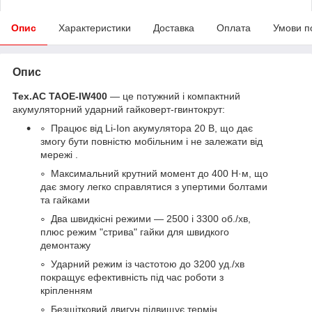
Опис
Характеристики
Доставка
Оплата
Умови п
Опис
Tex.AC TAOE‑IW400
— це потужний і компактний
акумуляторний ударний гайковерт-гвинтокрут:
Працює від Li-Ion акумулятора 20 В, що дає
змогу бути повністю мобільним і не залежати від
мережі .
Максимальний крутний момент до 400 Н·м, що
дає змогу легко справлятися з упертими болтами
та гайками
Два швидкісні режими — 2500 і 3300 об./хв,
плюс режим "стрива" гайки для швидкого
демонтажу
Ударний режим із частотою до 3200 уд./хв
покращує ефективність під час роботи з
кріпленням
Безщітковий двигун підвищує термін