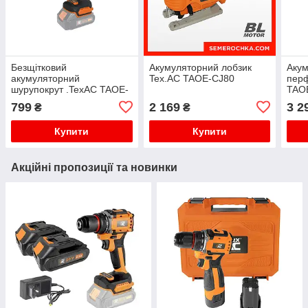
Безщітковий
Акумуляторний лобзик
Аку
акумуляторний
Tex.AC TAOE-CJ80
пер
шурупокрут .TexAC TAOE-
TAO
CD34LN
ЗП)
799
2 169
3 2
₴
₴
Купити
Купити
Акційні пропозиції та новинки