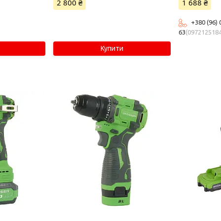
2 800 ₴
1 688 ₴
+380 (96) 
63
097212518
Купити