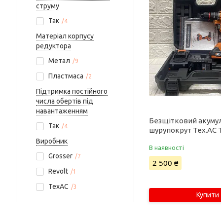
струму
Так
4
Матеріал корпусу
редуктора
Метал
9
Пластмаса
2
Підтримка постійного
числа обертів під
навантаженням
Безщітковий акуму
Так
4
шурупокрут Tex.AC
Виробник
В наявності
Grosser
7
2 500 ₴
Revolt
1
ТехАС
3
Купити