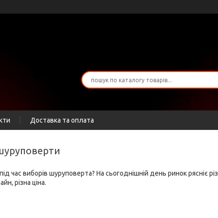
кти
Доставка та оплата
 шуруповерти
під час виборів шуруповерта? На сьогоднішній день ринок рясніє р
йн, різна ціна.