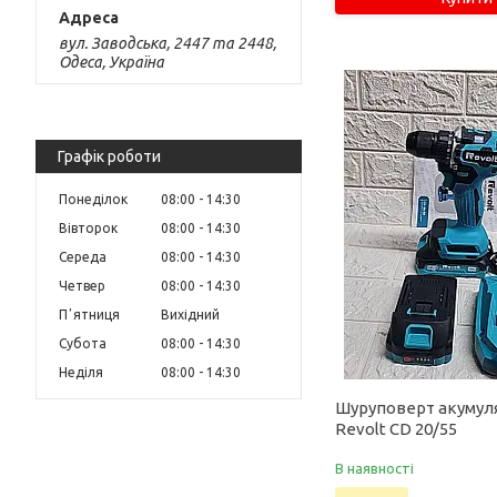
вул. Заводська, 2447 та 2448,
Одеса, Україна
Графік роботи
Понеділок
08:00
14:30
Вівторок
08:00
14:30
Середа
08:00
14:30
Четвер
08:00
14:30
Пʼятниця
Вихідний
Субота
08:00
14:30
Неділя
08:00
14:30
Шуруповерт акумул
Revolt СD 20/55
В наявності