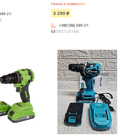
Немає в наявності
3 290 ₴
049-21-
4
+380 (96) 049-21-
63
0972125184