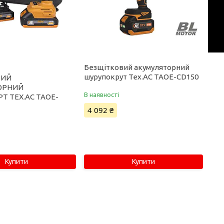
Безщітковий акумуляторний
шурупокрут Tex.AC TAOE-CD150
ВИЙ
ОРНИЙ
В наявності
Т TEX.AC TAOE-
4 092 ₴
Купити
Купити