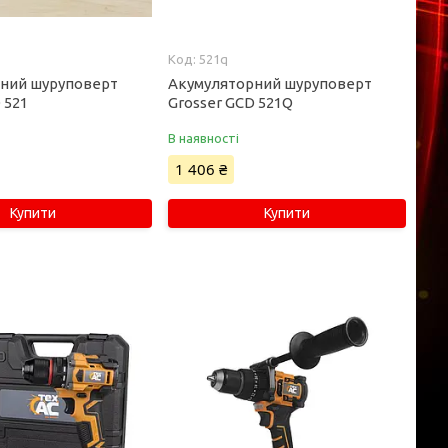
521q
ний шуруповерт
Акумуляторний шуруповерт
 521
Grosser GCD 521Q
В наявності
1 406 ₴
Купити
Купити