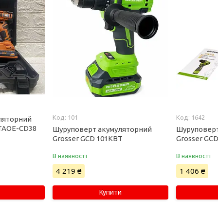
101
1642
ляторний
 TAOE-CD38
Шуруповерт акумуляторний
Шуруповерт
Grosser GCD 101KBT
Grosser GCD
В наявності
В наявності
4 219 ₴
1 406 ₴
Купити