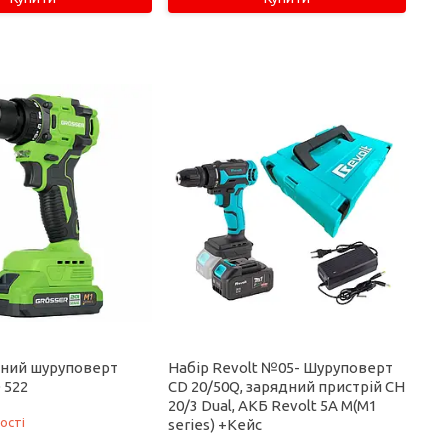
ний шуруповерт
Набір Revolt №05- Шуруповерт
 522
CD 20/50Q, зарядний пристрій CH
20/3 Dual, АКБ Revolt 5А М(M1
ості
series) +Кейс