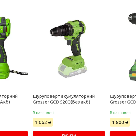
яторний
Шуруповерт акумуляторний
Шуруповерт
 Акб)
Grosser GCD 520Q(Без акб)
Grosser GCD
В наявності
В наявності
1 062 ₴
1 800 ₴
Купити