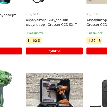
521Т
521
руповерт
Акумуляторний ударний
Акумулятор
шуруповерт Grosser GCD 521T
Grosser GCD
В наявності
В наявності
1 460 ₴
1 294 ₴
Купити