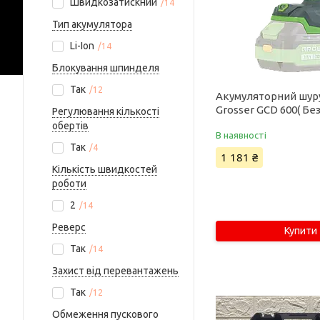
Швидкозатискний
14
Тип акумулятора
Li-Ion
14
Блокування шпинделя
Так
12
Акумуляторний шур
Grosser GCD 600( Без
Регулювання кількості
обертів
В наявності
Так
4
1 181 ₴
Кількість швидкостей
роботи
2
14
Реверс
Купити
Так
14
Захист від перевантажень
Так
12
Обмеження пускового