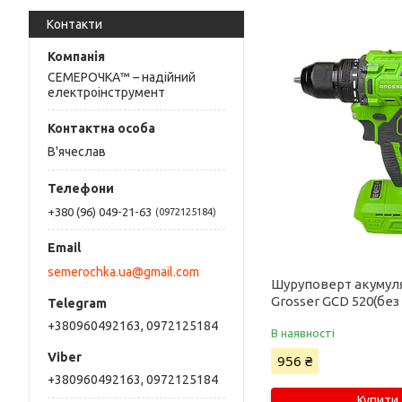
Контакти
СЕМЕРОЧКА™ – надійний
електроінструмент
В'ячеслав
+380 (96) 049-21-63
0972125184
semerochka.ua@gmail.com
Шуруповерт акумул
Grosser GCD 520(без
+380960492163, 0972125184
В наявності
956 ₴
+380960492163, 0972125184
Купити