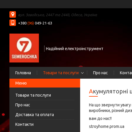
вул. Заводська, 2447 та 2448, Одеса, Україна
+380
(96)
049-21-63
Надійний електроінструмент
Головна
Товари та послуги
Про нас
Конта
Акумуляторні
Товари та послуги
Про нас
На що звернути увагу 
виробники, різний диза
Доставка та оплата
вам до нас!!
Контакти
stroyhome.prom.ua