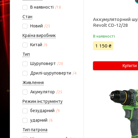
В наявності
18
Стан
Аккумуляторний шу
Revolt СD-12/28
Новий
25
Країна виробник
В наявності
Китай
1 150 ₴
6
Тип
Шуруповерт
20
Купити
Дрилі-шуруповерти
4
Живлення
Акумулятор
25
Режим інструменту
безударний
9
ударний
6
Тип патрона