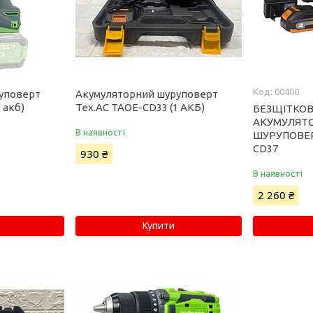
00400
уповерт
Акумуляторний шуруповерт
 акб)
Tex.AC TAOE-CD33 (1 АКБ)
БЕЗЩІТКО
АКУМУЛЯТ
В наявності
ШУРУПОВЕР
СD37
930 ₴
В наявності
2 260 ₴
Купити