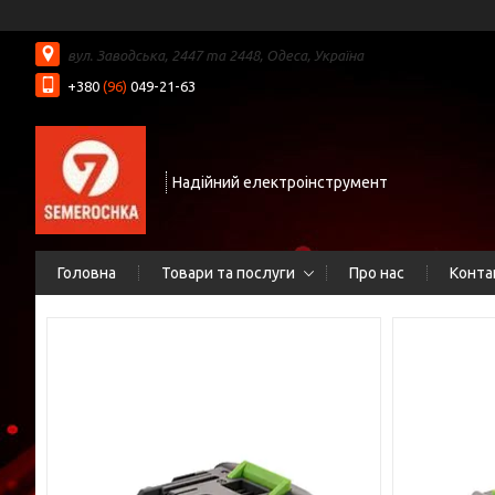
вул. Заводська, 2447 та 2448, Одеса, Україна
+380
(96)
049-21-63
Надійний електроінструмент
Головна
Товари та послуги
Про нас
Конта