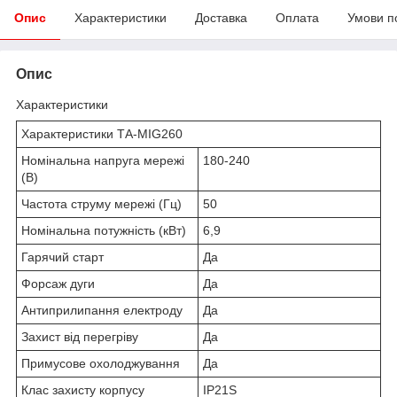
Опис
Характеристики
Доставка
Оплата
Умови п
Опис
Характеристики
Характеристики ТА-MIG260
Номінальна напруга мережі
180-240
(В)
Частота струму мережі (Гц)
50
Номінальна потужність (кВт)
6,9
Гарячий старт
Да
Форсаж дуги
Да
Антиприлипання електроду
Да
Захист від перегріву
Да
Примусове охолоджування
Да
Клас захисту корпусу
IP21S