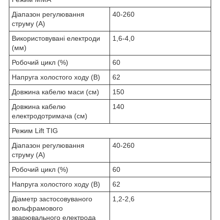
Діапазон регулювання
40-260
струму (А)
Використовувані електроди
1,6-4,0
(мм)
Робочий цикл (%)
60
Напруга холостого ходу (В)
62
Довжина кабелю маси (см)
150
Довжина кабелю
140
електродотримача (см)
Режим Lift TIG
Діапазон регулювання
40-260
струму (А)
Робочий цикл (%)
60
Напруга холостого ходу (В)
62
Діаметр застосовуваного
1,2-2,6
вольфрамового
зварювального електрода