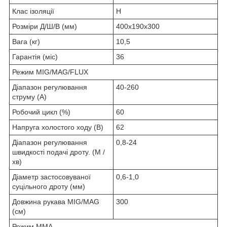
Клас ізоляції
Н
Розміри Д/Ш/В (мм)
400х190х300
Вага (кг)
10,5
Гарантія (міс)
36
Режим MIG/MAG/FLUX
Діапазон регулювання
40-260
струму (А)
Робочий цикл (%)
60
Напруга холостого ходу (В)
62
Діапазон регулювання
0,8-24
швидкості подачі дроту. (М /
хв)
Діаметр застосовуваної
0,6-1,0
суцільного дроту (мм)
Довжина рукава MIG/MAG
300
(см)
Режим ММА