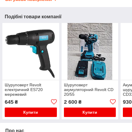
Подібні товари компанії
Шуруповерт Revolt
Шуруповерт
Аку
електричний ES720
акумуляторний Revolt СD
шуру
мережевий
20/55
CD33
645
2 600
930
₴
₴
Купити
Купити
Про нас