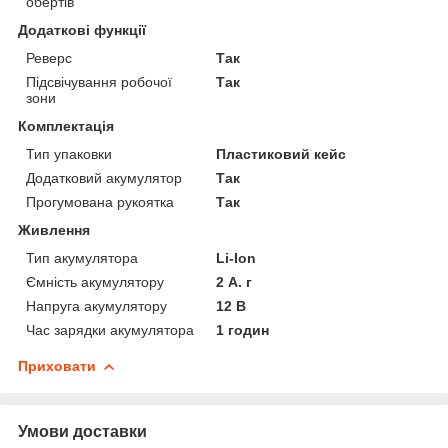
обертів
Додаткові функції
Реверс
Так
Підсвічування робочої
Так
зони
Комплектація
Тип упаковки
Пластиковий кейс
Додатковий акумулятор
Так
Прогумована рукоятка
Так
Живлення
Тип акумулятора
Li-Ion
Ємність акумулятору
2 А. г
Напруга акумулятору
12 В
Час зарядки акумулятора
1 годин
Приховати
Умови доставки